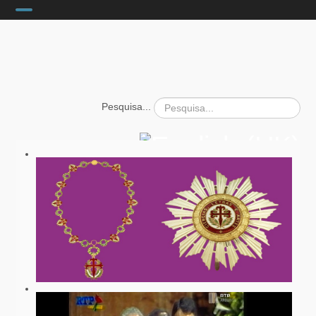
INÍCIO
CURRICULUM VITAE
PROJECTOS
POSAT-1
Pesquisa...
OPTOELECTRONICA
PUBLICAÇÕES
CONFERÊNCIAS
FOTOS
POSAT-1
EXPOSIÇÕES
FOTOS INTERESSES
ACTIVIDADE CIENTÍFICA
ACTIVIDADE ACADÉMICA
ACTIVIDADE ENGENHARIA